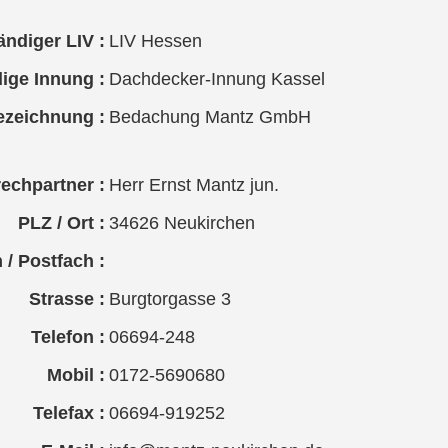
ändiger LIV :
LIV Hessen
ige Innung :
Dachdecker-Innung Kassel
ezeichnung :
Bedachung Mantz GmbH
echpartner :
Herr Ernst Mantz jun.
PLZ / Ort :
34626 Neukirchen
 / Postfach :
Strasse :
Burgtorgasse 3
Telefon :
06694-248
Mobil :
0172-5690680
Telefax :
06694-919252