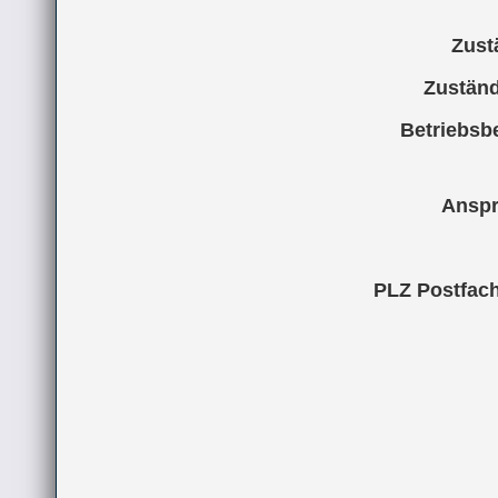
Zust
Zuständ
Betriebsb
Anspr
PLZ Postfach